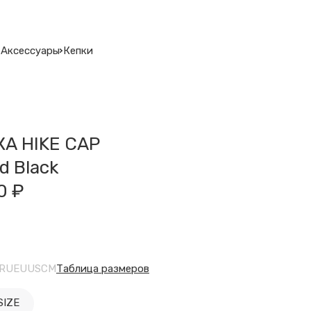
Аксессуары
Кепки
А HIKE CAP
d Black
0 ₽
RU
EU
US
CM
Таблица размеров
SIZE