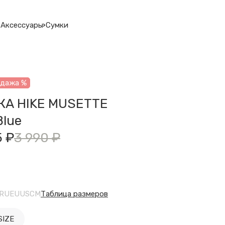
Аксессуары
Сумки
одажа %
КА HIKE MUSETTE
Blue
5 ₽
3 990 ₽
RU
EU
US
CM
Таблица размеров
SIZE