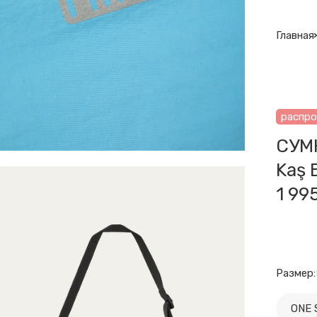
Главная
распр
СУМ
Kaş 
1 99
Размер:
ONE 