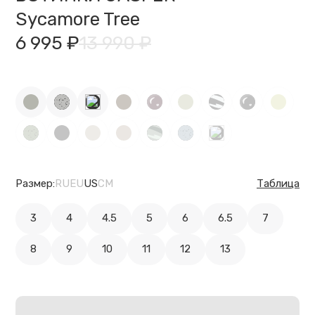
Sycamore Tree
6 995 ₽
13 990 ₽
Размер:
RU
EU
US
CM
Таблица
3
4
4.5
5
6
6.5
7
8
9
10
11
12
13