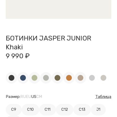
БОТИНКИ JASPER JUNIOR
Khaki
9 990 ₽
Размер:
RU
EU
US
CM
Таблица
C9
C10
C11
C12
C13
J1