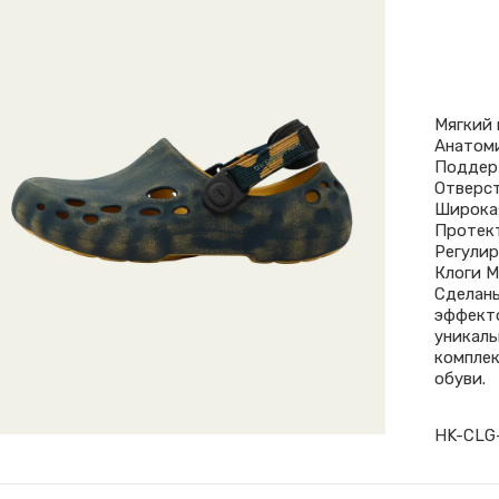
Мягкий 
Анатом
Поддер
Отверст
Широка
Протек
Регулир
Клоги M
Сделаны
эффекто
уникаль
комплек
обуви.
HK-CLG