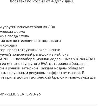
Доставка по России от 4 до 12 дней.
и упругий пеноматериал из ЭВА
ическая форма
жка свода стопы
ия для вентиляции и отвода влаги
я колодка
тор, препятствующий скольжению
уемый поперечный ремешок из нейлона
ARBLE — коллаборационная модель Hikes x KRAKATAU.
 из мягкого и упругого EVA-материала с брашинг-
м и ручной затиркой. Каждая модель обладает
ным визуальным рисунком с эффектом износа. В
те прилагаются тактический брелок и мини-сумка для
-01-RELIC SLATE-SU-26